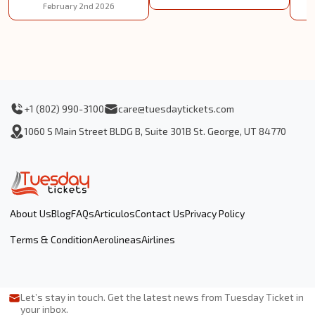
February 2nd 2026
+1 (802) 990-3100
care@tuesdaytickets.com
1060 S Main Street BLDG B, Suite 301B St. George, UT 84770
About Us
Blog
FAQs
Articulos
Contact Us
Privacy Policy
Terms & Condition
Aerolineas
Airlines
Let’s stay in touch. Get the latest news from Tuesday Ticket in
your inbox.