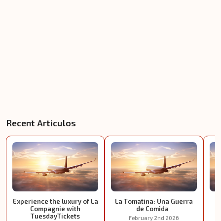
Recent Articulos
Experience the luxury of La
La Tomatina: Una Guerra
E
Compagnie with
de Comida
TuesdayTickets
February 2nd 2026