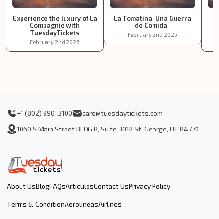
Experience the luxury of La
La Tomatina: Una Guerra
E
Compagnie with
de Comida
TuesdayTickets
February 2nd 2026
February 2nd 2026
+1 (802) 990-3100
care@tuesdaytickets.com
1060 S Main Street BLDG B, Suite 301B St. George, UT 84770
About Us
Blog
FAQs
Articulos
Contact Us
Privacy Policy
Terms & Condition
Aerolineas
Airlines