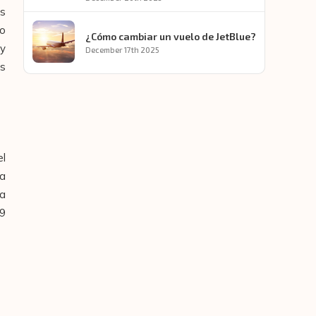
es
co
¿Cómo cambiar un vuelo de JetBlue?
 y
December 17th 2025
es
el
la
ta
69