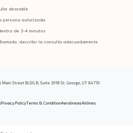
ulta deseable
la persona autorizada
 dentro de 3-4 minutos
 llamada, describir la consulta adecuadamente.
S Main Street BLDG B, Suite 301B St. George, UT 84770
s
Privacy Policy
Terms & Condition
Aerolineas
Airlines