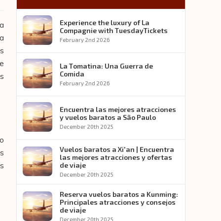
Experience the luxury of La
 a
Compagnie with TuesdayTickets
va
February 2nd 2026
os
te
La Tomatina: Una Guerra de
Comida
os
February 2nd 2026
Encuentra las mejores atracciones
y vuelos baratos a São Paulo
December 20th 2025
no
Vuelos baratos a Xi'an | Encuentra
os
las mejores atracciones y ofertas
es
de viaje
December 20th 2025
Reserva vuelos baratos a Kunming:
Principales atracciones y consejos
de viaje
December 20th 2025