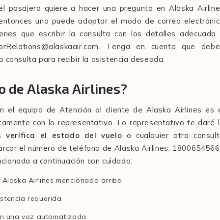
 el pasajero quiere a hacer una pregunta en Alaska Airlin
, entonces uno puede adoptar el modo de correo electróni
ienes que escribir la consulta con los detalles adecuada
storRelations@alaskaair.com. Tenga en cuenta que deb
a consulta para recibir la asistencia deseada.
o de Alaska Airlines?
 el equipo de Atención al cliente de Alaska Airlines es 
ctamente con lo representativo. Lo representativo te daré 
s verífica el estado del vuelo
o cualquier otra consul
marcar el número de teléfono de Alaska Airlines: 180065456
cionada a continuación con cuidado:
 Alaska Airlines mencionada arriba
istencia requerida
 en una voz automatizada