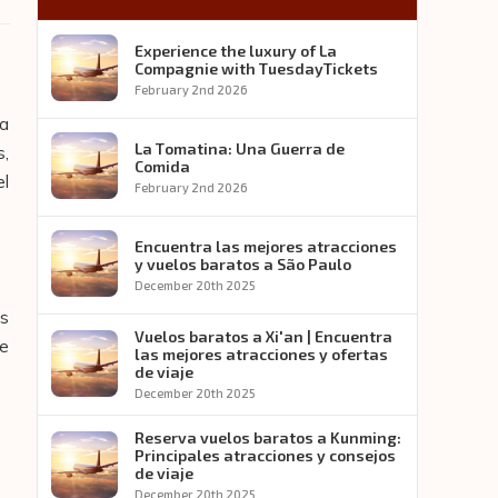
Experience the luxury of La
Compagnie with TuesdayTickets
February 2nd 2026
ra
La Tomatina: Una Guerra de
s,
Comida
el
February 2nd 2026
Encuentra las mejores atracciones
y vuelos baratos a São Paulo
December 20th 2025
os
Vuelos baratos a Xi'an | Encuentra
ue
las mejores atracciones y ofertas
de viaje
December 20th 2025
Reserva vuelos baratos a Kunming:
Principales atracciones y consejos
de viaje
December 20th 2025