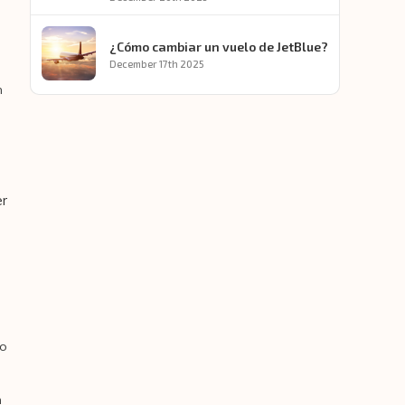
¿Cómo cambiar un vuelo de JetBlue?
December 17th 2025
n
er
io
n