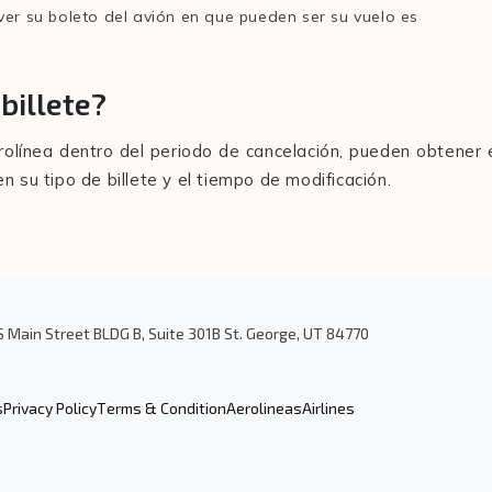
ver su boleto del avión en que pueden ser su vuelo es
billete?
rolínea dentro del periodo de cancelación, pueden obtener 
 su tipo de billete y el tiempo de modificación.
S Main Street BLDG B, Suite 301B St. George, UT 84770
s
Privacy Policy
Terms & Condition
Aerolineas
Airlines