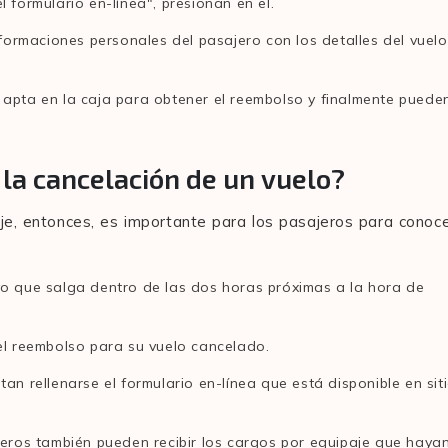
 formulario en-línea", presionan en el.
informaciones personales del pasajero con los detalles del vuelo
 apta en la caja para obtener el reembolso y finalmente puede
 la cancelación de un vuelo?
aje, entonces, es importante para los pasajeros para conoc
vo que salga dentro de las dos horas próximas a la hora de
 el reembolso para su vuelo cancelado.
an rellenarse el formulario en-línea que está disponible en sit
ajeros también pueden recibir los cargos por equipaje que haya