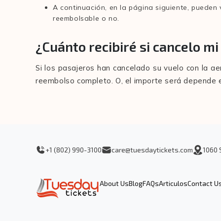
A continuación, en la página siguiente, pueden 
reembolsable o no.
¿Cuánto recibiré si cancelo mi 
Si los pasajeros han cancelado su vuelo con la ae
reembolso completo. O, el importe será depende en
+1 (802) 990-3100
care@tuesdaytickets.com
1060 
About Us
Blog
FAQs
Articulos
Contact U