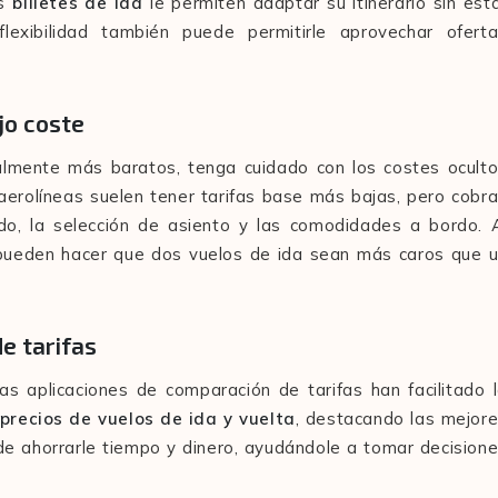
os
billetes de ida
le permiten adaptar su itinerario sin est
exibilidad también puede permitirle aprovechar ofert
jo coste
almente más baratos, tenga cuidado con los costes ocult
aerolíneas suelen tener tarifas base más bajas, pero cobr
ado, la selección de asiento y las comodidades a bordo. 
es pueden hacer que dos vuelos de ida sean más caros que 
e tarifas
as aplicaciones de comparación de tarifas han facilitado 
precios de vuelos de ida y vuelta
, destacando las mejor
de ahorrarle tiempo y dinero, ayudándole a tomar decision