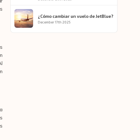
ar
as
¿Cómo cambiar un vuelo de JetBlue?
December 17th 2025
os
an
Al
un
la
es
es