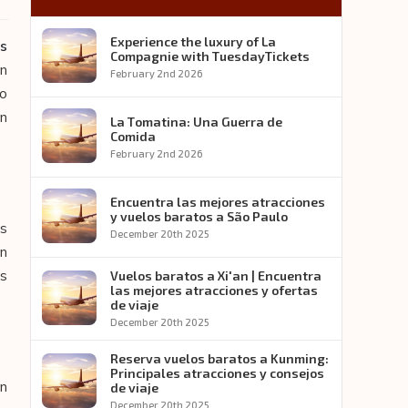
Experience the luxury of La
os
Compagnie with TuesdayTickets
en
February 2nd 2026
lo
ón
La Tomatina: Una Guerra de
Comida
February 2nd 2026
Encuentra las mejores atracciones
y vuelos baratos a São Paulo
as
December 20th 2025
en
as
Vuelos baratos a Xi'an | Encuentra
las mejores atracciones y ofertas
de viaje
December 20th 2025
Reserva vuelos baratos a Kunming:
Principales atracciones y consejos
on
de viaje
December 20th 2025