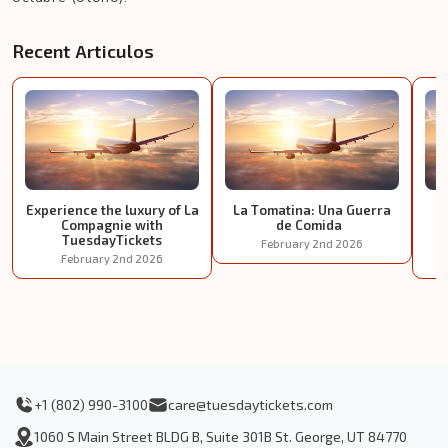
Recent Articulos
Experience the luxury of La
La Tomatina: Una Guerra
E
Compagnie with
de Comida
TuesdayTickets
February 2nd 2026
February 2nd 2026
+1 (802) 990-3100
care@tuesdaytickets.com
1060 S Main Street BLDG B, Suite 301B St. George, UT 84770