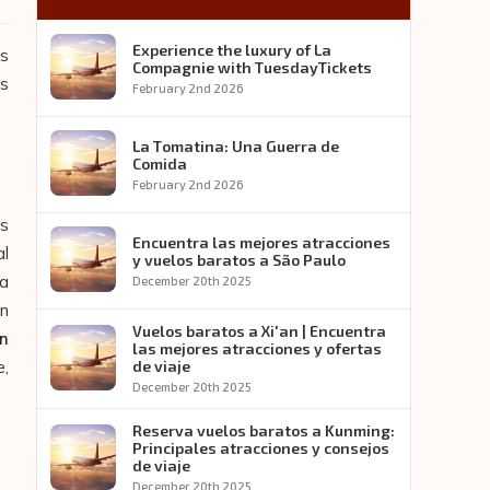
Experience the luxury of La
os
Compagnie with TuesdayTickets
as
February 2nd 2026
La Tomatina: Una Guerra de
Comida
February 2nd 2026
es
Encuentra las mejores atracciones
al
y vuelos baratos a São Paulo
la
December 20th 2025
on
Vuelos baratos a Xi'an | Encuentra
un
las mejores atracciones y ofertas
e,
de viaje
December 20th 2025
Reserva vuelos baratos a Kunming:
Principales atracciones y consejos
de viaje
December 20th 2025