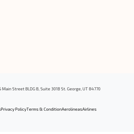
S Main Street BLDG B, Suite 301B St. George, UT 84770
s
Privacy Policy
Terms & Condition
Aerolineas
Airlines