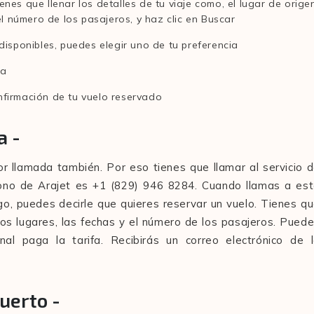
nes que llenar los detalles de tu viaje como, el lugar de orige
el número de los pasajeros, y haz clic en Buscar
disponibles, puedes elegir uno de tu preferencia
fa
confirmación de tu vuelo reservado
a -
or llamada también. Por eso tienes que llamar al servicio 
éfono de Arajet es +1 (829) 946 8284. Cuando llamas a es
o, puedes decirle que quieres reservar un vuelo. Tienes q
los lugares, las fechas y el número de los pasajeros. Pued
inal paga la tarifa. Recibirás un correo electrónico de 
puerto -