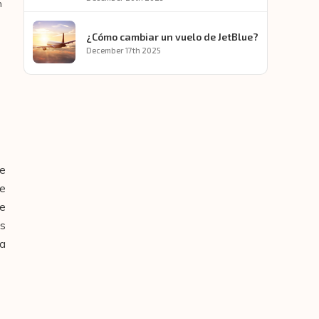
n
¿Cómo cambiar un vuelo de JetBlue?
December 17th 2025
de
te
ue
es
la