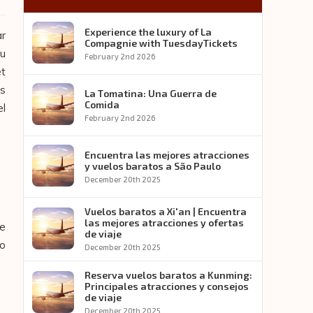
Experience the luxury of La
ar
Compagnie with TuesdayTickets
tu
February 2nd 2026
et
os
La Tomatina: Una Guerra de
Comida
el
February 2nd 2026
Encuentra las mejores atracciones
y vuelos baratos a São Paulo
December 20th 2025
Vuelos baratos a Xi'an | Encuentra
las mejores atracciones y ofertas
te
de viaje
jo
December 20th 2025
Reserva vuelos baratos a Kunming:
Principales atracciones y consejos
de viaje
December 20th 2025