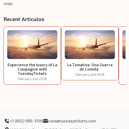
viaje.
Recent Articulos
Experience the luxury of La
La Tomatina: Una Guerra
E
Compagnie with
de Comida
TuesdayTickets
February 2nd 2026
February 2nd 2026
+1 (802) 990-3100
care@tuesdaytickets.com